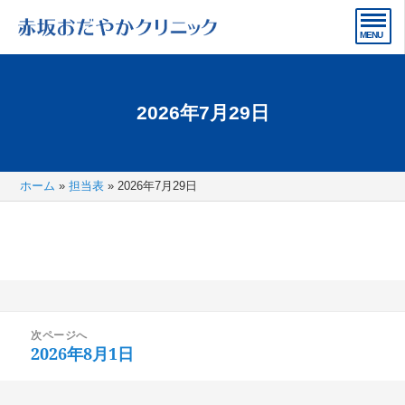
2026年7月29日
ホーム
»
担当表
»
2026年7月29日
投
次ページへ
稿
2026年8月1日
次
ナ
の
ビ