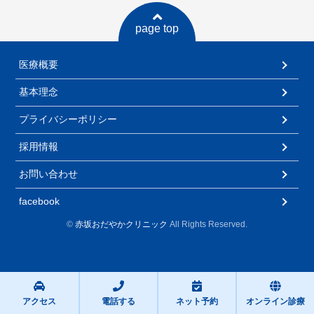
投
ゲ
稿:
page top
ー
シ
医療概要
ョ
基本理念
ン
プライバシーポリシー
採用情報
お問い合わせ
facebook
©
赤坂おだやかクリニック
All Rights Reserved.
アクセス
電話する
ネット予約
オンライン診療