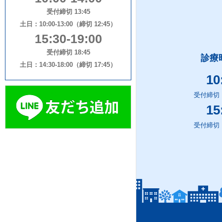
生活習慣病外来
受付締切 13:45
アレルギードッ
土日：10:00-13:00（締切 12:45）
乳腺超音波（乳
膵臓（すいぞう
15:30-19:00
小児睡眠時無呼
バス・タクシー
受付締切 18:45
診療
土日：14:30-18:00（締切 17:45）
（SAS）検診
不整脈外来
10
受付締切 1
15
受付締切 1