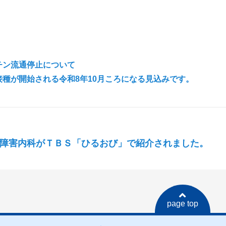
ケアセンター
・風疹 予防接種/抗体検査
ルス後遺症外来
ス抗体・PCR検査(個人)
血圧・動脈硬化外来
ルス抗体・PCR検査（企業）
チン流通停止について
接種が開始される令和8年10月ころになる見込みです。
ニンニク注射など）
塞発症リスク検査
障害内科がＴＢＳ「ひるおび」で紹介されました。
無呼吸症候群（SAS）外来
（AGA外来/ED外来）
候群（SAS）オンライン診療
候群 名誉院長 成井浩司特別外来
page top