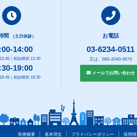
ク
腺エコー）外来
）ドック
吸症候群
・鉄道・企業様向け睡眠時無呼吸
時間
お電話
（土日休診）
:00-14:00
03-6234-0511
3:45｜初診締切 13:30
又は、080-2040-9070
:30-19:00
メールでお問い合わせ
8:45｜初診締切 18:30
医療概要
基本理念
プライバシーポリシー
採用情