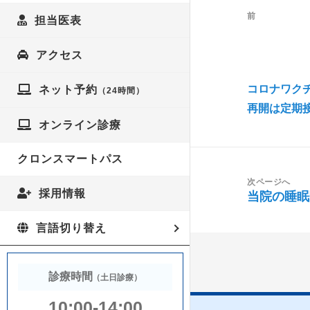
予防接種
稿
前
担当医表
スリープヘルス
ナ
前
麻疹（はしか）
ビ
の
新型コロナウイ
アクセス
新型コロナウイル
ゲ
投
循環器内科 高
新型コロナウイ
ー
コロナワク
稿:
ネット予約
日本語
（24時間）
シ
再開は定期
呼吸器内科
プラセンタ療法
英語
オンライン診療
ョ
アレルギー科
ビタミン注射（
ン
简体中文
クロンスマートパス
睡眠障害内科
脳梗塞・心筋梗
繁體中文
次ページへ
（睡眠障害とは？）
(LOX-Index）
当院の睡眠
採用情報
次
韓国語
いびき・睡眠時
の
メンズヘルス外来
言語切り替え
フランス語
投
睡眠時無呼吸症
LOH症候群
稿:
ドイツ語
睡眠時無呼吸症
健康診断
診療時間
（土日診療）
禁煙外来
各種人間ドック
10:00-14:00