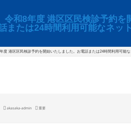
令和8年度 港区区民検診予約を
話または24時間利用可能なネッ
8年度 港区区民検診予約を開始いたしました。お電話または24時間利用可能
作
カ
akasaka-admin
重要
新型コロナウイルス中和抗体検査
成
テ
者
ゴ
（初診・再診）
ルスワクチン接種
リ
ー
（保険診療）